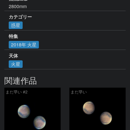
2800mm
カテゴリー
惑星
特集
2018年 火星
天体
火星
関連作品
まだ早い #2
まだ早い