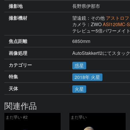
撮影地
長野県伊那市
撮影機材
望遠鏡：その他
アストロフィ
カメラ：ZWO
ASI120MC-S
テレビュー5倍パワーメイト
焦点距離
6850mm
画像処理
AutoStakkert!2にて
カテゴリー
惑星
特集
2018年 火星
天体
火星
関連作品
まだ早い #2
まだ早い