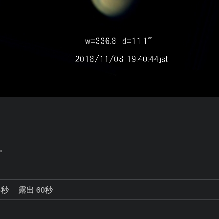
。
4秒
露出 60秒