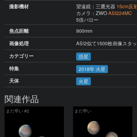
撮影機材
望遠鏡：三鷹光器
15cm反
カメラ：ZWO
ASI224MC
5倍バロー
焦点距離
900mm
画像処理
AS!2似て1500枚画像スタック
カテゴリー
惑星
特集
2018年 火星
天体
火星
関連作品
まだ早い #2
まだ早い