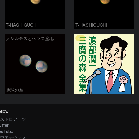
T-HASHIGUCHI
T-HASHIGUCHI
PR
大シルチスとヘラス盆地
地球の為
llow
ストロアーツ
itter
ouTube
空アナウンス