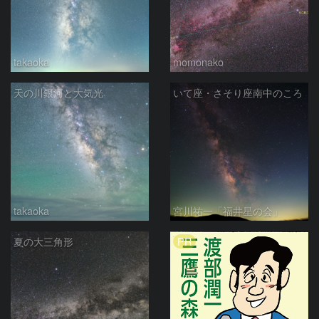
takaoka
momonako
天の川銀河と大気光
いて座・さそり座南中のころ
takaoka
宮川祐一「福井星の会」
PR
夏の大三角形