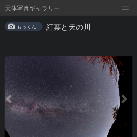
天体写真ギャラリー
Togg
navig
紅葉と天の川
もっくん