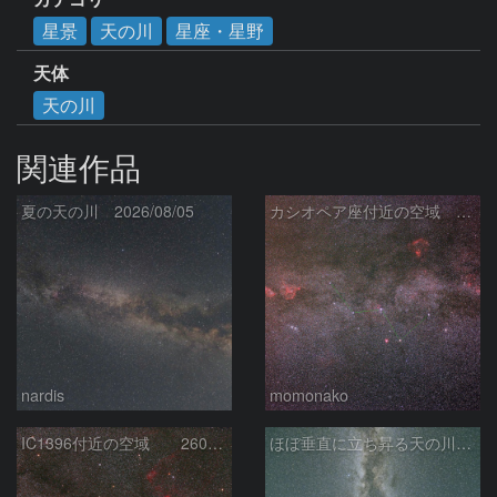
星景
天の川
星座・星野
天体
天の川
関連作品
夏の天の川 2026/08/05
カシオペア座付近の空域 260720
nardis
momonako
IC1396付近の空域 260720
ほぼ垂直に立ち昇る天の川銀河