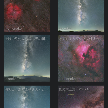
momonako
takaoka
渋峠で見た立ち昇る天の川銀河
はくちょう座デネブ付近の空域 260720
takaoka
momonako
四阿山（あずまやさん）と立ち昇る夏の銀河
夏の大三角 260718