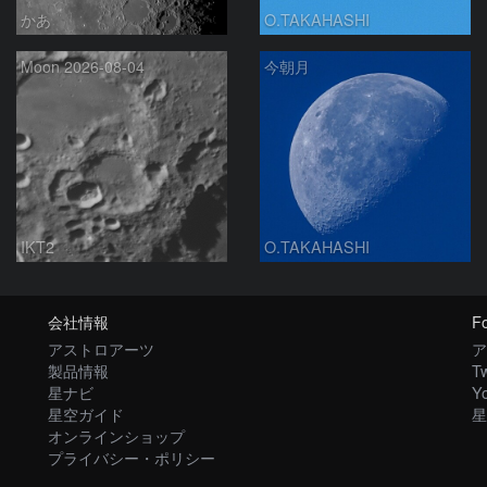
かあ
O.TAKAHASHI
Moon 2026-08-04
今朝月
IKT2
O.TAKAHASHI
会社情報
Fo
アストロアーツ
ア
製品情報
Tw
星ナビ
Y
星空ガイド
星
オンラインショップ
プライバシー・ポリシー