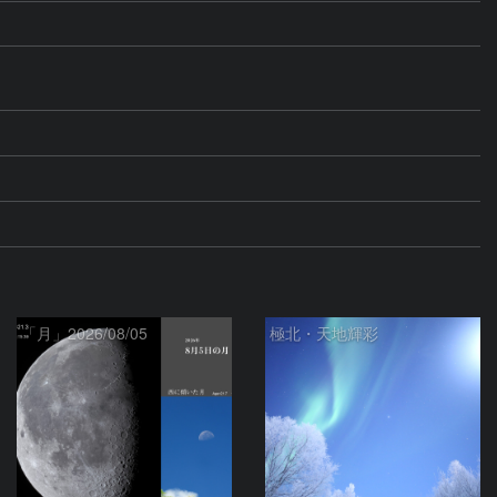
「月」2026/08/05
極北・天地輝彩