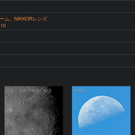
ーム、NIKKORレンズ
610
月面「月面中央部」附近
今朝月