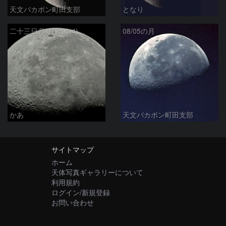
天文バカボン町田支部
となり
二十三日月(月齢21.4)
08/05の月
かあ
天文バカボン町田支部
サイトマップ
ホーム
天体写真ギャラリーについて
利用規約
ログイン/新規登録
お問い合わせ