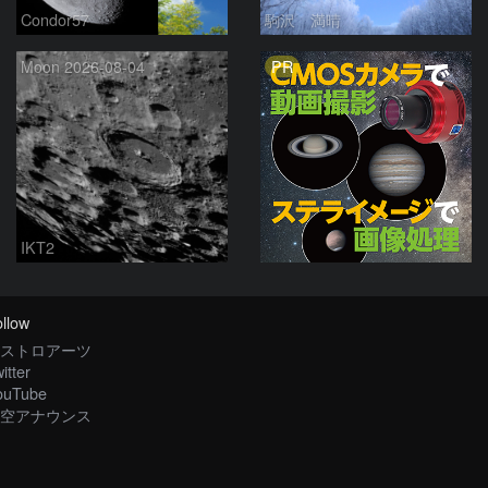
Condor57
駒沢 満晴
PR
Moon 2026-08-04
IKT2
llow
ストロアーツ
itter
ouTube
空アナウンス