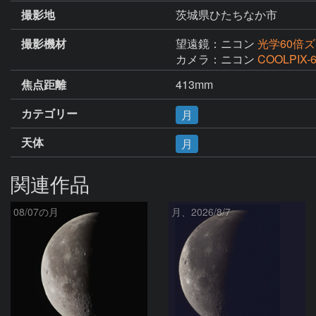
撮影地
茨城県ひたちなか市
撮影機材
望遠鏡：ニコン
光学60倍ズ
カメラ：ニコン
COOLPIX-
焦点距離
413mm
カテゴリー
月
天体
月
関連作品
08/07の月
月、2026/8/7