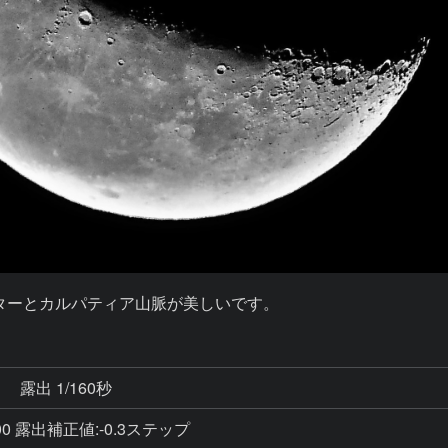
ーターとカルパティア山脈が美しいです。
秒
露出 1/160秒
-400 露出補正値:-0.3ステップ