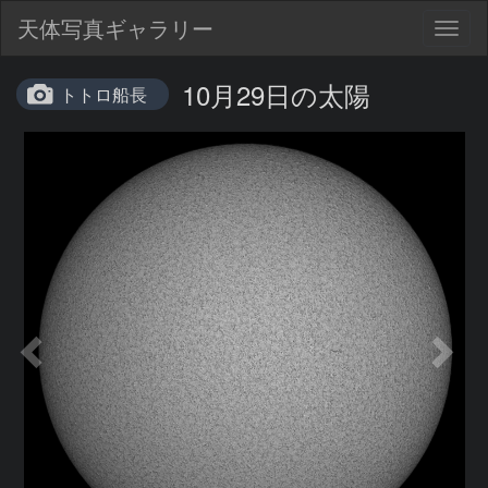
天体写真ギャラリー
Togg
navig
10月29日の太陽
トトロ船長