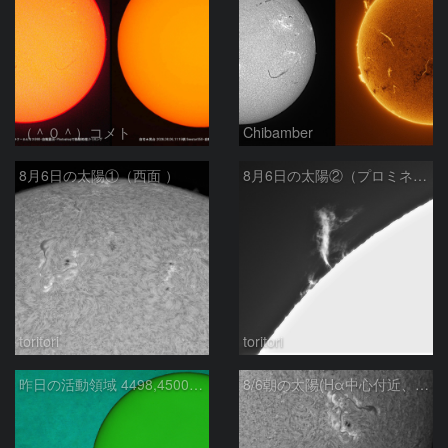
（＾０＾）コメト
Chibamber
8月6日の太陽①（西面 ）
8月6日の太陽②（プロミネン北東縁 ）
toritori
toritori
昨日の活動領域 4498,4500：2026/08/05
8/6朝の太陽(Hα中心付近、4498、4502付近)