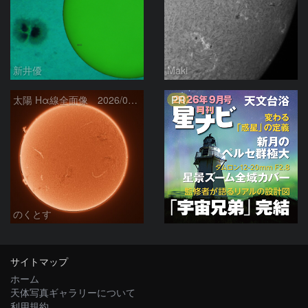
新井優
Maki
PR
太陽 Hα線全面像 2026/08/06
のくとす
サイトマップ
ホーム
天体写真ギャラリーについて
利用規約