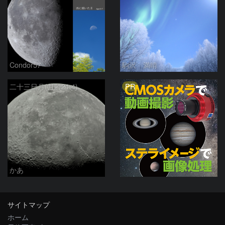
Condor57
駒沢 満晴
PR
二十三日月(月齢21.4)
かあ
サイトマップ
ホーム