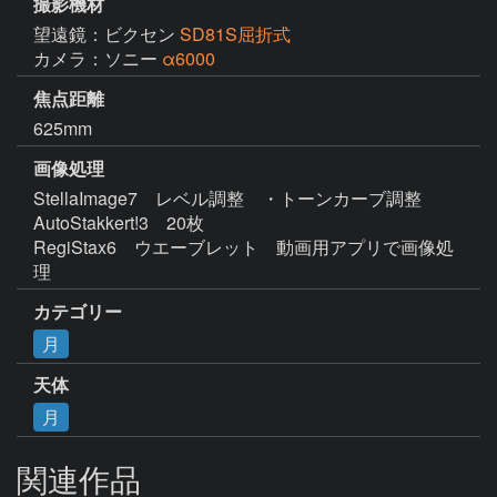
撮影機材
望遠鏡：ビクセン
SD81S屈折式
カメラ：ソニー
α6000
焦点距離
625mm
画像処理
StellaImage7　レベル調整　・トーンカーブ調整

AutoStakkert!3　20枚

RegiStax6　ウエーブレット　動画用アプリで画像処
理
カテゴリー
月
天体
月
関連作品