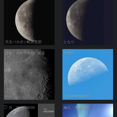
天文バカボン町田支部
となり
月面「月面中央部」附近
今朝月
かあ
O.TAKAHASHI
「月」2026/08/05
極北・天地輝彩