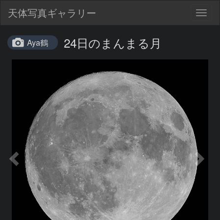
天体写真ギャラリー
Togg
navig
24日のまんまる月
Aya鶴