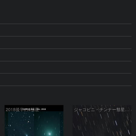
2018後半の4彗星
ジャコビニ・チンナー彗星（21P）