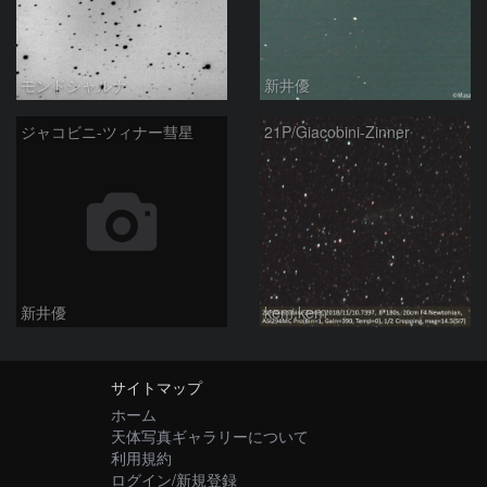
モンドシャルナ
新井優
ジャコビニ-ツィナー彗星
21P/Giacobini-Zinner
新井優
kem.kem
サイトマップ
ホーム
天体写真ギャラリーについて
利用規約
ログイン/新規登録