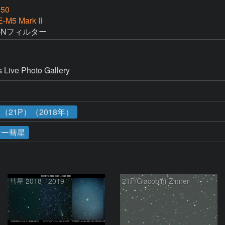
50
-M5 Mark II
R-Nフィルター
e Photo Gallery
21P）（2018年）
ナー彗星
彗星 2018 - 2019
21P/Giacobini-Zinner