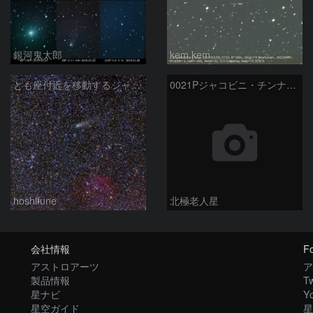
銀河鬼太郎
kem.kem
とも座付近を移動するジャコビニ・チンナー彗星（21P）
0021Pジャコビニ・チンナー彗星とIC2177
hoshifune
北極老人星
会社情報
Fo
アストロアーツ
ア
製品情報
Tw
星ナビ
Y
星空ガイド
星