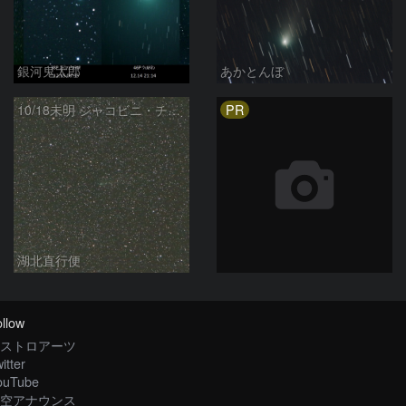
銀河鬼太郎
あかとんぼ
PR
10/18未明 ジャコビニ・チンナー彗星（21P）
湖北直行便
llow
ストロアーツ
itter
ouTube
空アナウンス