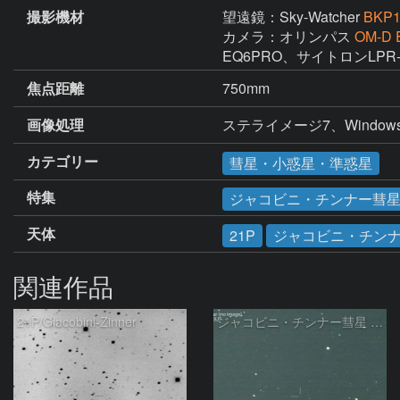
撮影機材
望遠鏡：Sky-Watcher
BKP1
カメラ：オリンパス
OM-D E
EQ6PRO、サイトロンLP
焦点距離
750mm
画像処理
ステライメージ7、Windows Liv
カテゴリー
彗星・小惑星・準惑星
特集
ジャコビニ・チンナー彗星（
天体
21P
ジャコビニ・チン
関連作品
21P/Giacobini-Zinner
ジャコビニ・チンナー彗星 ( 21P )の予報位置：2024/07/07