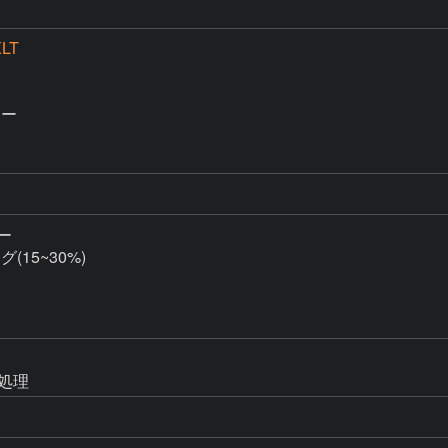
XLT
ー

ー

グ(15~30%)



成処理