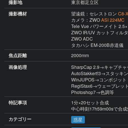
撮影地
東京都足立区
撮影機材
望遠鏡：セレストロン
C8-
カメラ：ZWO
ASI 224MC
Tele Vue パワーメイト 2.5×

ZWO IR/UV カットフィルタ
ZWO ADC

タカハシ EM-200B赤道儀
焦点距離
2000mm
画像処理
SharpCap 2.9→キャプチャ
AutoStakkert!3→スタッキン
WinJUPOS→コンポジット

RegiStax6→ウェーブレット
Photoshop7→色調等
特記事項
1分×20セット合成

中心時刻17h59m00sで合
カテゴリー
惑星