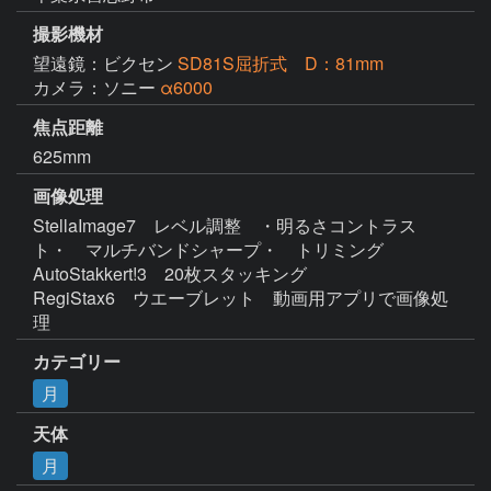
撮影機材
望遠鏡：ビクセン
SD81S屈折式 D：81mm
カメラ：ソニー
α6000
焦点距離
625mm
画像処理
StellaImage7　レベル調整　・明るさコントラス
ト・　マルチバンドシャープ・　トリミング

AutoStakkert!3　20枚スタッキング

RegiStax6　ウエーブレット　動画用アプリで画像処
理
カテゴリー
月
天体
月