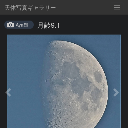
天体写真ギャラリー
Togg
navig
月齢9.1
Aya鶴