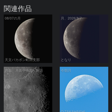
関連作品
08/07の月
月、2026/8/7
天文バカボン町田支部
となり
月面「月面中央部」附近
今朝月
かあ
O.TAKAHASHI