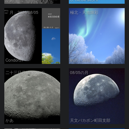
「月」2026/08/05
極北・天地輝彩
Condor57
駒沢 満晴
二十三日月(月齢21.4)
08/05の月
かあ
天文バカボン町田支部