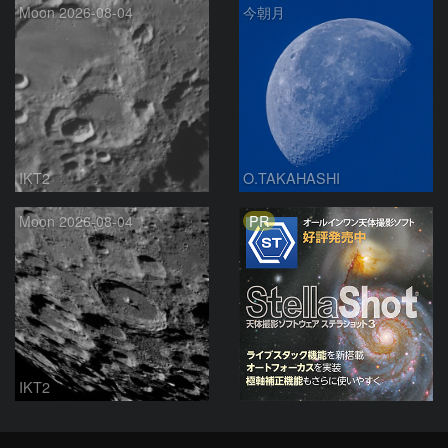
Moon 2026-08-04
今朝月
IKT2
O.TAKAHASHI
PR
Moon 2026-08-04
IKT2