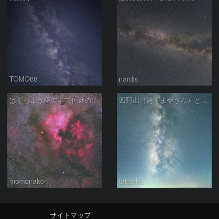
TOMO88
nardis
はくちょう座デネブ付近の空域 260720
四阿山（あずまやさん）と立ち昇る夏の銀河
momonako
takaoka
サイトマップ