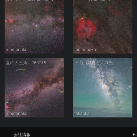
momonako
momonako
夏の大三角 260718
天の川銀河と大気光
momonako
takaoka
会社情報
Fo