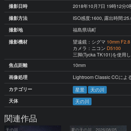
撮影日時
2018年10月7日 19時12分
撮影方法
ISO感度:1600, 露出時間:25.0(
撮影地
福島県塙町
撮影機材
望遠鏡：シグマ
10mm F2.8
カメラ：ニコン
D5100
三脚(Tycka TK101)を使
焦点距離
10mm
画像処理
Lightroom Classic CC
カテゴリー
星景
天の川
天体
天の川
関連作品
天の川
夏の天の川 2026/08/05