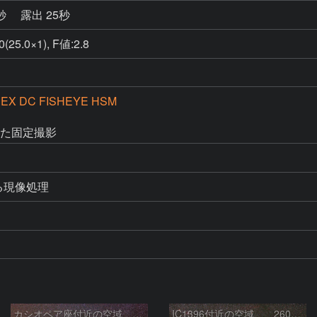
0秒
露出 25秒
25.0×1), F値:2.8
 EX DC FISHEYE HSM
用した固定撮影
による現像処理
カシオペア座付近の空域 260720
IC1396付近の空域 260720