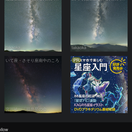
takaoka
takaoka
PR
いて座・さそり座南中のころ
宮川祐一「福井星の会」
llow