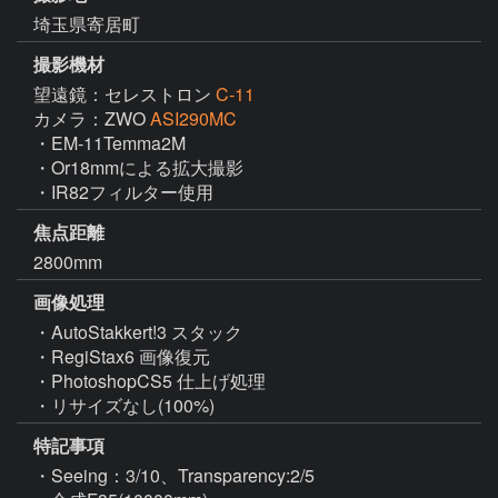
埼玉県寄居町
撮影機材
望遠鏡：セレストロン
C-11
カメラ：ZWO
ASI290MC
・EM-11Temma2M

・Or18mmによる拡大撮影

・IR82フィルター使用
焦点距離
2800mm
画像処理
・AutoStakkert!3 スタック

・RegiStax6 画像復元

・PhotoshopCS5 仕上げ処理

・リサイズなし(100%)
特記事項
・Seeing：3/10、Transparency:2/5
