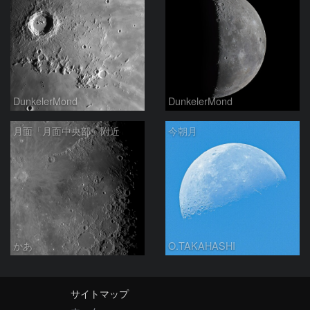
DunkelerMond
DunkelerMond
月面「月面中央部」附近
今朝月
かあ
O.TAKAHASHI
サイトマップ