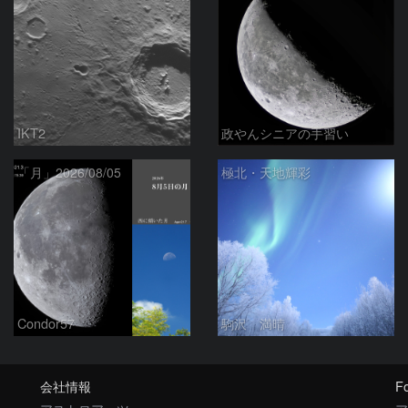
IKT2
政やんシニアの手習い
「月」2026/08/05
極北・天地輝彩
Condor57
駒沢 満晴
会社情報
Fo