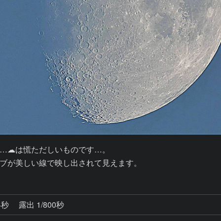
…☁は慌ただしいものです…。

ブが美しい線で映し出されて見えます。
4秒
露出 1/800秒