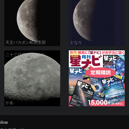
天文バカボン町田支部
となり
PR
二十三日月(月齢21.4)
かあ
llow