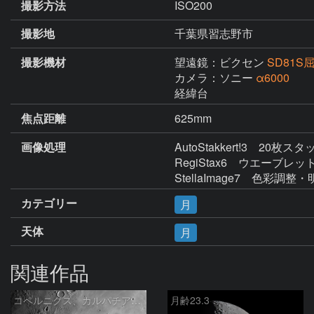
撮影方法
ISO200
撮影地
千葉県習志野市
撮影機材
望遠鏡：ビクセン
SD81S
カメラ：ソニー
α6000
経緯台
焦点距離
625mm
画像処理
AutoStakkert!3　20枚ス
RegiStax6　ウエーブレット
StellaImage7　色彩
カテゴリー
月
天体
月
関連作品
コペルニクス、カルパチア山脈付近
月齢23.3