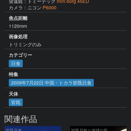
望遠鏡：トミーテック
mini borg 45ED
カメラ：ニコン
P6000
焦点距離
1120mm
画像処理
トリミングのみ
カテゴリー
日食
特集
2009年7月22日 中国・トカラ皆既日食
天体
皆既
関連作品
皆既月食
皆既月蝕と地球の影