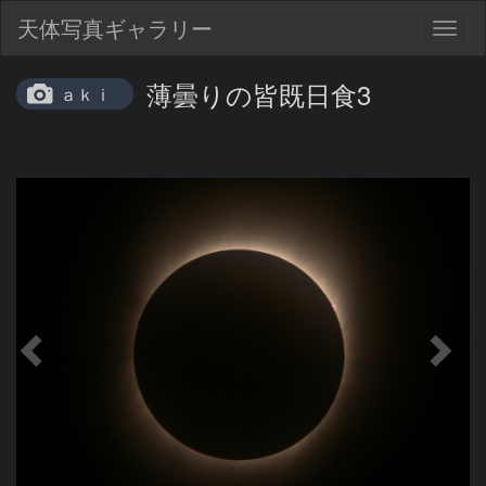
天体写真ギャラリー
Togg
navig
薄曇りの皆既日食3
ａｋｉ