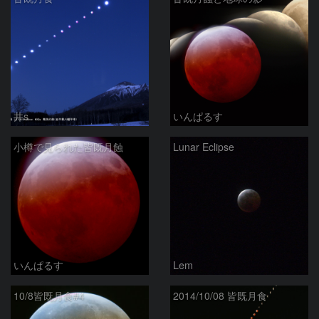
井s
いんぱるす
小樽で見られた皆既月蝕
Lunar Eclipse
いんぱるす
Lem
10/8皆既月食#4
2014/10/08 皆既月食