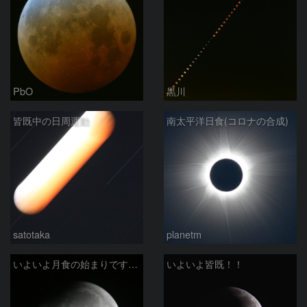
PbO
黒川
皆既中の日周運動
南太平洋日食(コロナの合成)
satotaka
planetm
いよいよ月食の始まりです！！！！！！
いよいよ皆既！！