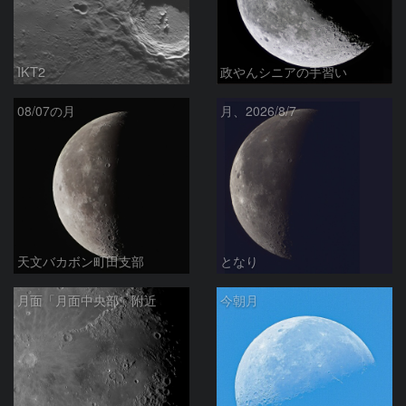
IKT2
政やんシニアの手習い
08/07の月
月、2026/8/7
天文バカボン町田支部
となり
月面「月面中央部」附近
今朝月