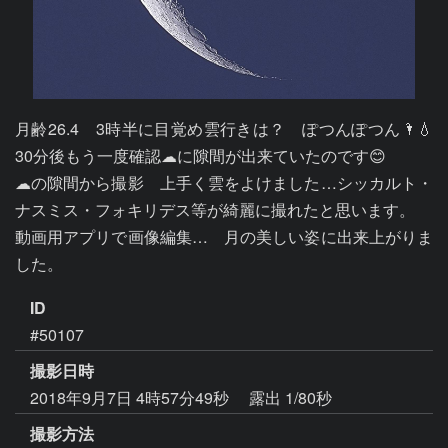
月齢26.4　3時半に目覚め雲行きは？　ぽつんぽつん🌂💧
30分後もう一度確認☁に隙間が出来ていたのです😊

☁の隙間から撮影　上手く雲をよけました…シッカルト・
ナスミス・フォキリデス等が綺麗に撮れたと思います。

動画用アプリで画像編集…　月の美しい姿に出来上がりま
した。
ID
#50107
撮影日時
2018年9月7日 4時57分49秒
露出 1/80秒
撮影方法