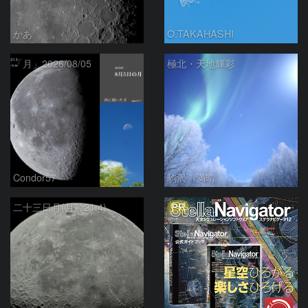
かあ
O.TAKAHASHI
「月」2026/08/05
極北・天地輝彩
Condor57
駒沢 満晴
PR
二十三日月(月齢21.4)