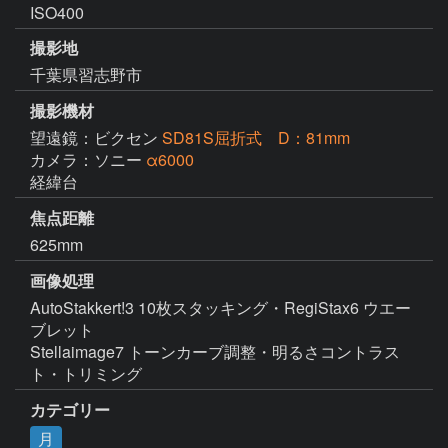
ISO400
撮影地
千葉県習志野市
撮影機材
望遠鏡：ビクセン
SD81S屈折式 D：81mm
カメラ：ソニー
α6000
経緯台
焦点距離
625mm
画像処理
AutoStakkert!3 10枚スタッキング・RegiStax6 ウエー
ブレット

Stellaimage7 トーンカーブ調整・明るさコントラス
ト・トリミング
カテゴリー
月