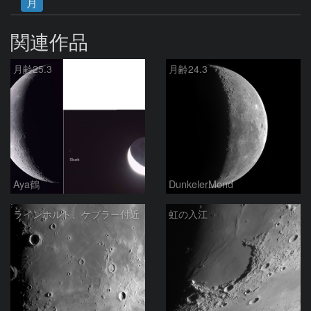
月
関連作品
月齢25.3
月齢24.3
Aya鶴
DunkelerMond
ラインホルト、ケプラー付近
虹の入江