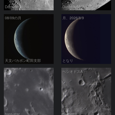
DunkelerMond
DunkelerMond
08/09の月
月、2026/8/9
天文バカボン町田支部
となり
マルト
ヘシオドスA
hare-star
hare-star