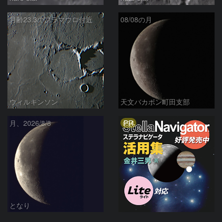
月齢23.3のフラマウロ付近
08/08の月
ウィルキンソン
天文バカボン町田支部
PR
月、2026/8/8
となり