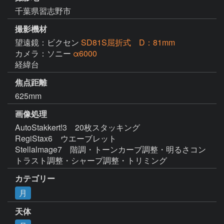
千葉県習志野市
撮影機材
望遠鏡：ビクセン
SD81S屈折式 D：81mm
カメラ：ソニー
α6000
経緯台
焦点距離
625mm
画像処理
AutoStakkert!3　20枚スタッキング

RegiStax6　ウエーブレット

Stellalmage7　階調・トーンカーブ調整・明るさコン
トラスト調整・シャープ調整・トリミング
カテゴリー
月
天体