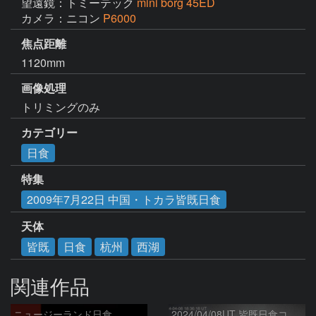
望遠鏡：トミーテック
mini borg 45ED
カメラ：ニコン
P6000
焦点距離
1120mm
画像処理
トリミングのみ
カテゴリー
日食
特集
2009年7月22日 中国・トカラ皆既日食
天体
皆既
日食
杭州
西湖
関連作品
ニュージーランド日食
2024/04/08UT 皆既日食コロナ(HDR, R-USM)