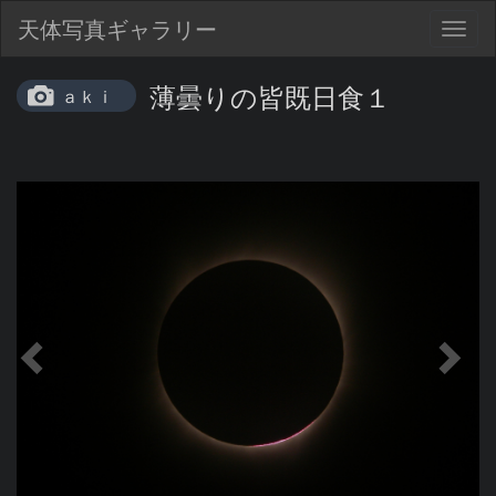
天体写真ギャラリー
Togg
navig
薄曇りの皆既日食１
ａｋｉ