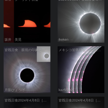
坂井 美晃
ikeken
皆既日食 眼視の印象と強調 2024/04/09
メキシコ皆既日食 第2接触時
月影ひょうげ
kaz55kaz
皆既日食2024年4月8日［第２接触時のダイヤモンドリング］
皆既日食2024年4月8日［内部コロナとプロミネンス］