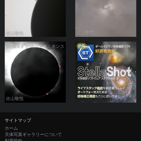
佐山敬悦
佐山敬悦
PR
2024.4.8 雲間のプロミネンス
佐山敬悦
サイトマップ
ホーム
天体写真ギャラリーについて
利用規約