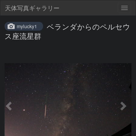
天体写真ギャラリー
Togg
navig
ベランダからのペルセウ
mylucky1
ス座流星群