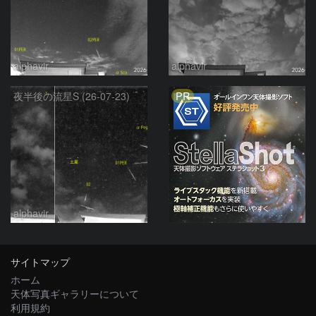
alphavir
alphavir
PR
夜半後の流星S (26-07-23)
alphavir
サイトマップ
ホーム
天体写真ギャラリーについて
利用規約