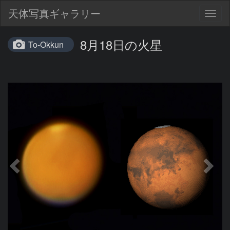
天体写真ギャラリー
Togg
navig
8月18日の火星
To-Okkun