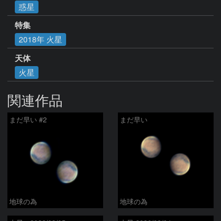
惑星
特集
2018年 火星
天体
火星
関連作品
まだ早い #2
まだ早い
地球の為
地球の為