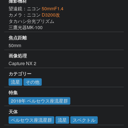
撮影機材
望遠鏡：ニコン
50mmF1.4
カメラ：ニコン
D3200改
タカハシ分光プリズム

三鷹光器MK-100
焦点距離
50mm
画像処理
Capture NX 2
カテゴリー
流星
その他
特集
2018年 ペルセウス座流星群
天体
ペルセウス座流星群
流星
スペクトル