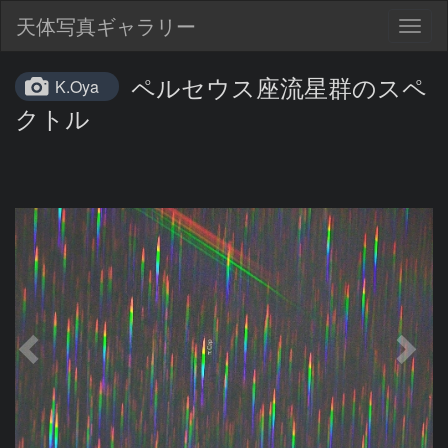
天体写真ギャラリー
Togg
navig
ペルセウス座流星群のスペ
K.Oya
クトル