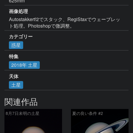
625mm
画像処理
Autostakkert!2でスタック、RegiStaxでウェーブレッ
ト処理。Photoshopで微調整。
カテゴリー
惑星
特集
2018年 土星
天体
土星
関連作品
8月7日未明の土星
夏の良い条件 #2