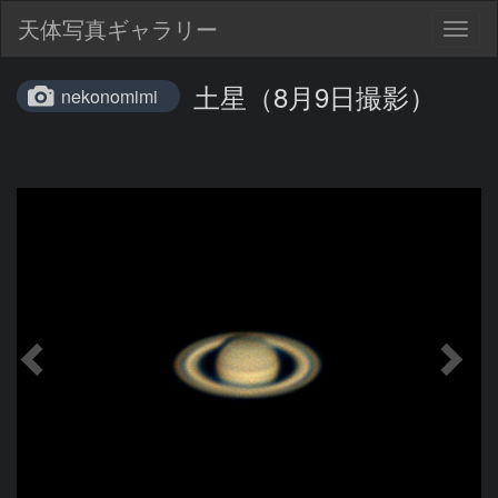
天体写真ギャラリー
Togg
navig
土星（8月9日撮影）
nekonomimi