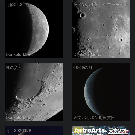
月齢24.3
ラインホルト、ケプラー付近
DunkelerMond
DunkelerMond
虹の入江
08/09の月
DunkelerMond
天文バカボン町田支部
PR
月、2026/8/9