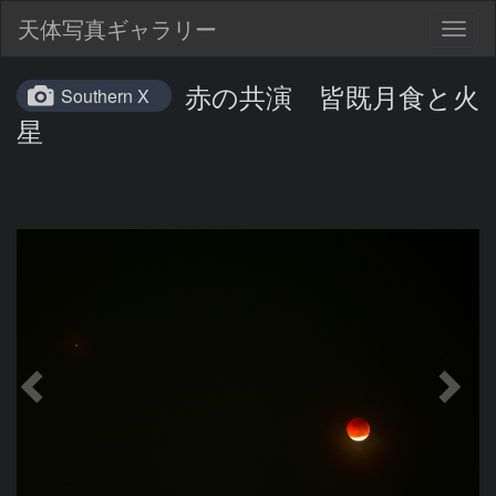
天体写真ギャラリー
Togg
navig
赤の共演 皆既月食と火
Southern X
星