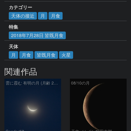
カテゴリー
天体の接近
月
月食
特集
2018年7月28日 皆既月食
天体
月
月食
皆既月食
火星
関連作品
雲に霞む 有明の月 (月齢 26.4)
08/10の月