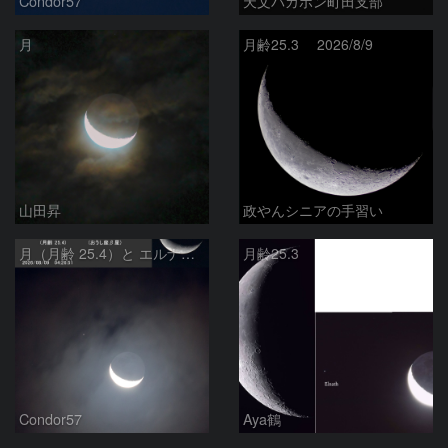
Condor57
天文バカボン町田支部
月
月齢25.3 2026/8/9
山田昇
政やんシニアの手習い
月（月齢 25.4）と エルナト（おうし座β星）
月齢25.3
Condor57
Aya鶴