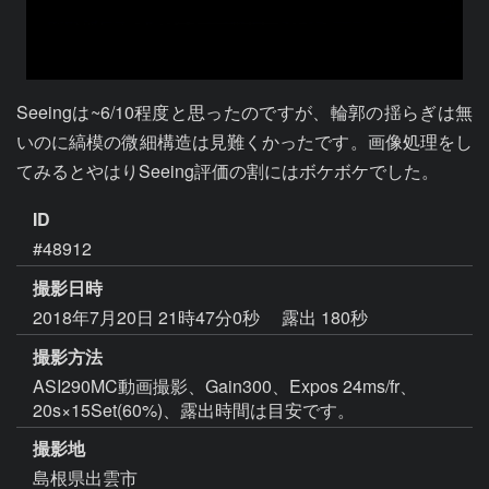
Seeingは~6/10程度と思ったのですが、輪郭の揺らぎは無
いのに縞模の微細構造は見難くかったです。画像処理をし
てみるとやはりSeeing評価の割にはボケボケでした。
ID
#48912
撮影日時
2018年7月20日 21時47分0秒
露出 180秒
撮影方法
ASI290MC動画撮影、Gain300、Expos 24ms/fr、
20s×15Set(60%)、露出時間は目安です。
撮影地
島根県出雲市