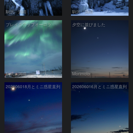
駒沢 満晴
駒沢 満晴
ブレイクアップオーロラ
夕空に並びました
駒沢 満晴
Morimoto
202606018月とミニ惑星直列
202606016月とミニ惑星直列