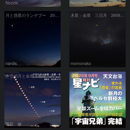
Nozzie
Nozzie
月と惑星のランデブー 2026/06/19
木星 金星 三日月 260618
nardis
momonako
PR
夕空の月と金星・木星・水星の接近 2026/6/18
豊田 敏