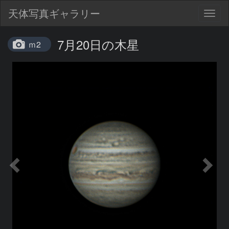
天体写真ギャラリー
Togg
navig
7月20日の木星
ｍ2