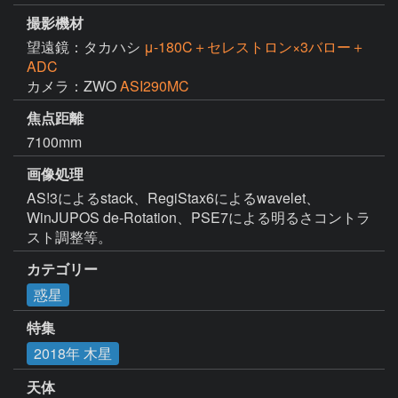
撮影機材
望遠鏡：タカハシ
μ-180C＋セレストロン×3バロー＋
ADC
カメラ：ZWO
ASI290MC
焦点距離
7100mm
画像処理
AS!3によるstack、RegiStax6によるwavelet、
WinJUPOS de-Rotation、PSE7による明るさコントラ
スト調整等。
カテゴリー
惑星
特集
2018年 木星
天体