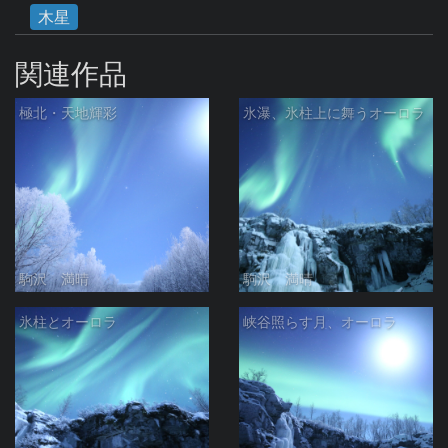
木星
関連作品
極北・天地輝彩
氷瀑、氷柱上に舞うオーロラ
駒沢 満晴
駒沢 満晴
氷柱とオーロラ
峡谷照らす月、オーロラ