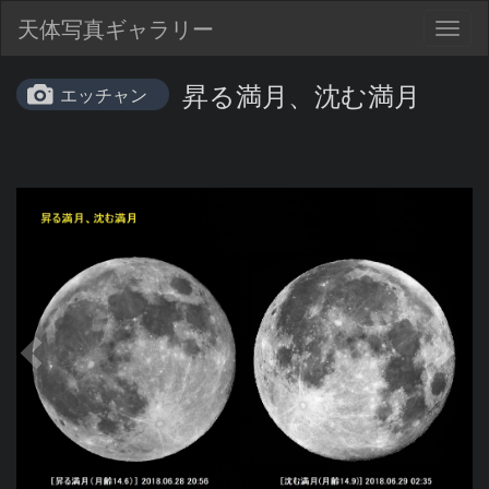
天体写真ギャラリー
Togg
navig
昇る満月、沈む満月
エッチャン