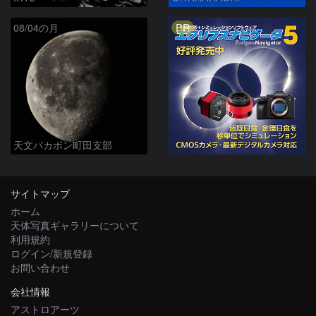
PR
08/04の月
天文バカボン町田支部
サイトマップ
ホーム
天体写真ギャラリーについて
利用規約
ログイン/新規登録
お問い合わせ
会社情報
アストロアーツ