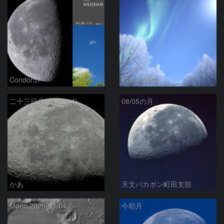
Condor57
駒沢 満晴
二十三日月(月齢21.4)
08/05の月
かあ
天文バカボン町田支部
Moon 2026-08-04
今朝月