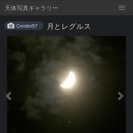
天体写真ギャラリー
Togg
navig
月とレグルス
Condor57