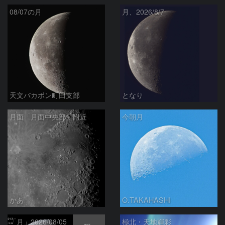
08/07の月
月、2026/8/7
天文バカボン町田支部
となり
月面「月面中央部」附近
今朝月
かあ
O.TAKAHASHI
「月」2026/08/05
極北・天地輝彩