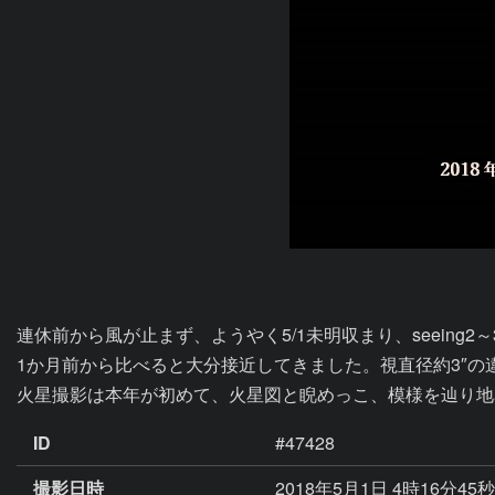
連休前から風が止まず、ようやく5/1未明収まり、seeing2～
1か月前から比べると大分接近してきました。視直径約3″の
火星撮影は本年が初めて、火星図と睨めっこ、模様を辿り地
ID
#47428
撮影日時
2018年5月1日 4時16分45