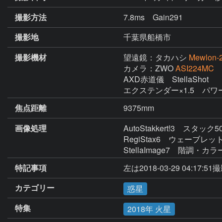
撮影方法
7.8ms Gain291
撮影地
千葉県船橋市
撮影機材
望遠鏡：タカハシ
Mewlon-
カメラ：ZWO
ASI224MC
AXD赤道儀　StellaShot

エクステンダー×1.5　パワ
焦点距離
9375mm
画像処理
AutoStakkert!3　スタック50
RegiStax6　ウェーブレット
StellaImage7　階
特記事項
左は2018-03-29 04:17:5
カテゴリー
惑星
特集
2018年 火星