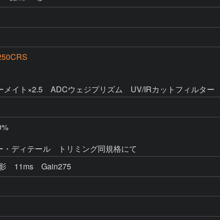
250CRS
ーメイト×2.5　ADCウェジプリズム　UV/IRカットフィルター
%



調・カラー・ディテール　トリミング同規格にて
1撮影　11ms　Gain275