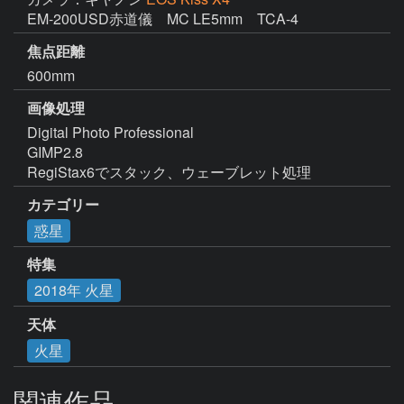
EM-200USD赤道儀　MC LE5mm　TCA-4
焦点距離
600mm
画像処理
Digital Photo Professional

GIMP2.8

RegiStax6でスタック、ウェーブレット処理
カテゴリー
惑星
特集
2018年 火星
天体
火星
関連作品