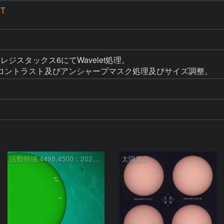
PT
ック後レジスタックス6にてWavelet処理。

コントラスト及びアンシャープマスク処理及びサイズ調整。
活動領域 4498,4500：2026/08/08
太陽黒点