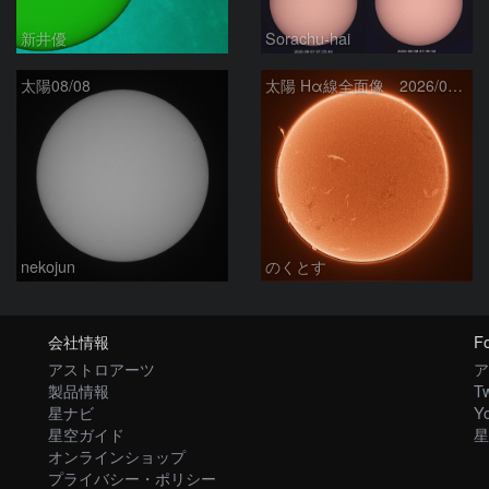
新井優
Sorachu-hai
太陽08/08
太陽 Hα線全面像 2026/08/08
nekojun
のくとす
会社情報
Fo
アストロアーツ
ア
製品情報
Tw
星ナビ
Y
星空ガイド
星
オンラインショップ
プライバシー・ポリシー