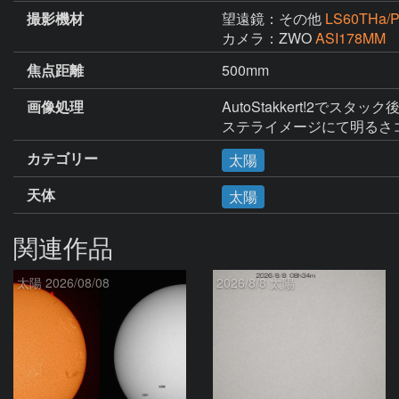
撮影機材
望遠鏡：その他
LS60THa/
カメラ：ZWO
ASI178MM
焦点距離
500mm
画像処理
AutoStakkert!2でスタ
ステライメージにて明るさ
カテゴリー
太陽
天体
太陽
関連作品
太陽 2026/08/08
2026/8/8 太陽