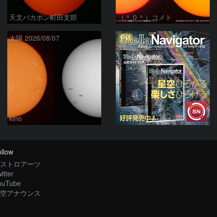
天文バカボン町田支部
（＾０＾）コメト
PR
太陽 2026/08/07
kino
llow
ストロアーツ
itter
ouTube
空アナウンス