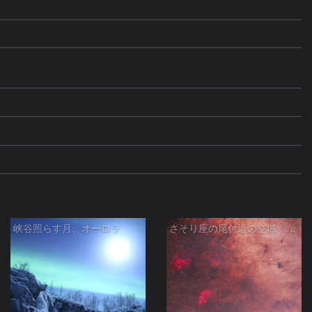
峡谷照らす月、オーロラ
さそり座の尾付近の空域 260718