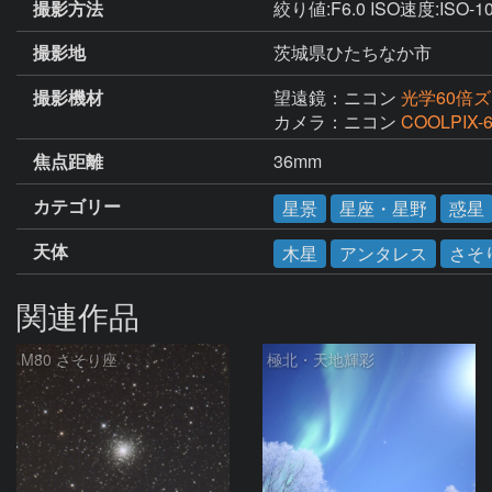
撮影方法
絞り値:F6.0 ISO速度:ISO
撮影地
茨城県ひたちなか市
撮影機材
望遠鏡：ニコン
光学60倍ズ
カメラ：ニコン
COOLPIX-
焦点距離
36mm
カテゴリー
星景
星座・星野
惑星
天体
木星
アンタレス
さそ
関連作品
M80 さそり座
極北・天地輝彩