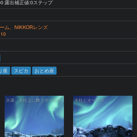
-100 露出補正値:0ステップ
ーム、NIKKORレンズ
610
り座
スピカ
おとめ座
氷瀑、氷柱上に舞うオーロラ
氷柱とオーロラ