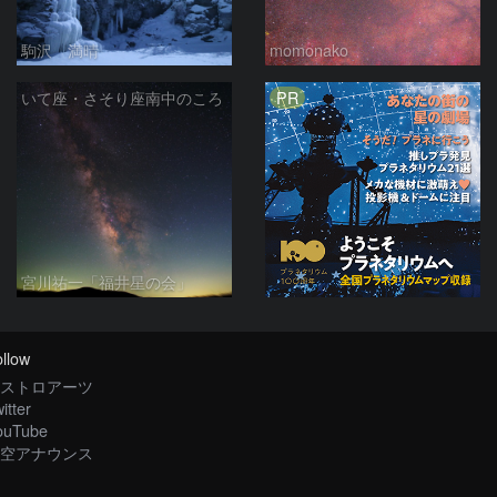
駒沢 満晴
momonako
PR
いて座・さそり座南中のころ
宮川祐一「福井星の会」
llow
ストロアーツ
itter
ouTube
空アナウンス