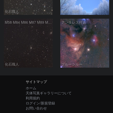
化石職人
駒沢 満晴
M58 M84 M86 M87 M89 M90 マルカリアンの銀河鎖 おとめ座 かみのけ座
アンタレス付近
化石職人
ブルーシルー
サイトマップ
ホーム
天体写真ギャラリーについて
利用規約
ログイン/新規登録
お問い合わせ