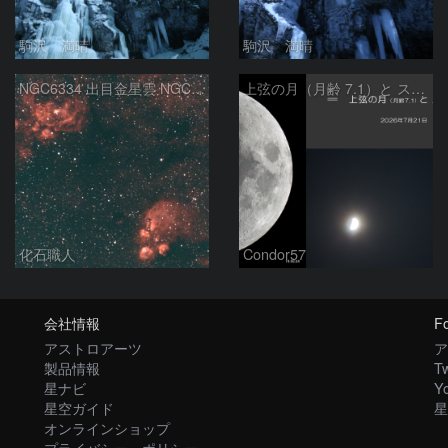
駒沢 満晴
駒沢 満晴
NGC6334 出目金星雲 NGC6357 彼岸花星雲 さそり座
上弦の月（月齢 7.1）と スピカ
化石職人
Condor57
会社情報
Fo
アストロアーツ
ア
製品情報
Tw
星ナビ
Y
星空ガイド
星
オンラインショップ
プライバシー・ポリシー