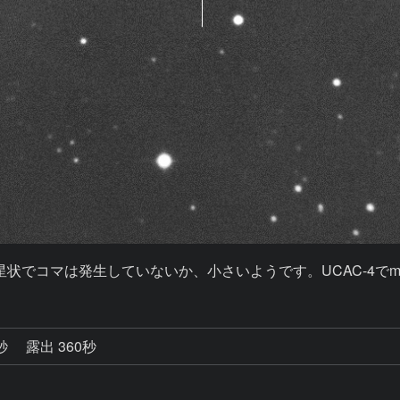
恒星状でコマは発生していないか、小さいようです。UCAC-4でm1
5秒
露出 360秒