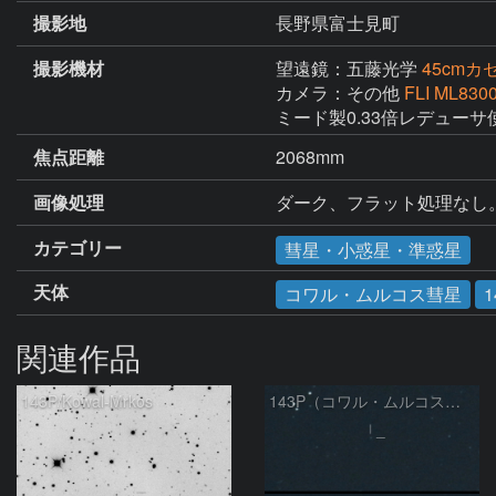
撮影地
長野県富士見町
撮影機材
望遠鏡：五藤光学
45cm
カメラ：その他
FLI ML830
ミード製0.33倍レデューサ使
焦点距離
2068mm
画像処理
ダーク、フラット処理なし。
カテゴリー
彗星・小惑星・準惑星
天体
コワル・ムルコス彗星
1
関連作品
143P/Kowal-Mrkos
143P（コワル・ムルコス彗星）の変化