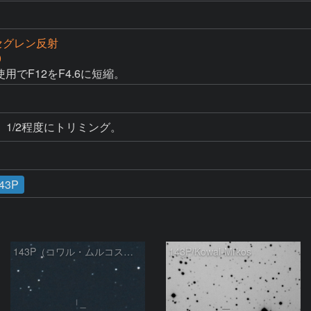
カセグレン反射
0
用でF12をF4.6に短縮。
1/2程度にトリミング。
43P
143P（コワル・ムルコス彗星）
143P/Kowal-Mrkos