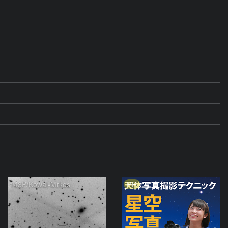
PR
143P/Kowal-Mrkos