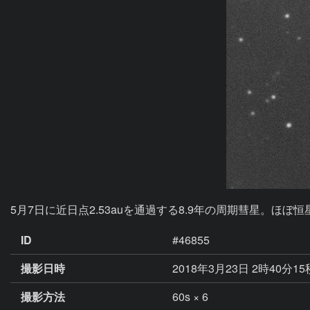
5月7日に近日点2.53auを通過する8.9年の周期彗星。ほぼ
ID
#46855
撮影日時
2018年3月23日 2時40分1
撮影方法
60s × 6