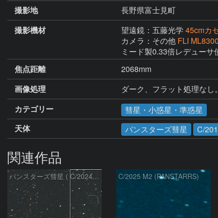
撮影地
長野県富士見町
撮影機材
望遠鏡：五藤光学
45cm
カメラ：その他
FLI ML830
ミード製0.33倍レデューサ使
焦点距離
2068mm
画像処理
ダーク、フラット処理なし。
カテゴリー
彗星・小惑星・準惑星
天体
パンスターズ彗星
C/20
関連作品
パンスターズ彗星 ( C/2024R4 )：2026/07/27
C/2025 M2 (PANSTARRS)