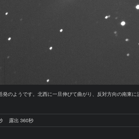
活発のようです。北西に一旦伸びて曲がり、反対方向の南東に流れて
2秒
露出 360秒