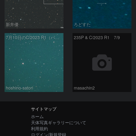
新井優
ろどすた
7月10日のC/2023 R1（パンスターズ彗星）
235P & C/2023 R1 7/9
hoshino-satori
masachin2
サイトマップ
ホーム
天体写真ギャラリーについて
利用規約
ログイン/新規登録