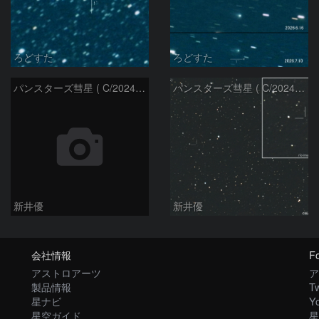
ろどすた
ろどすた
パンスターズ彗星 ( C/2024R4 )：2026/06/28
パンスターズ彗星 ( C/2024G4 )の予報位置：2026/06/23
新井優
新井優
会社情報
Fo
アストロアーツ
ア
製品情報
Tw
星ナビ
Y
星空ガイド
星