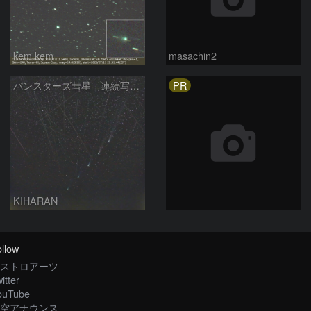
kem.kem
masachin2
PR
パンスターズ彗星 連続写真 再処理
KIHARAN
llow
ストロアーツ
itter
ouTube
空アナウンス