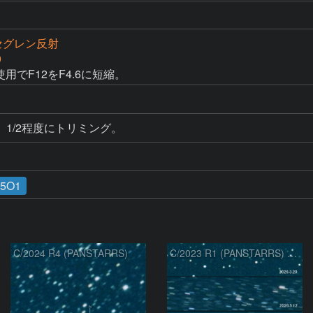
カセグレン反射
0
用でF12をF4.6に短縮。
1/2程度にトリミング。
15O1
C/2024 R4 (PANSTARRS)
C/2023 R1 (PANSTARRS) の変化