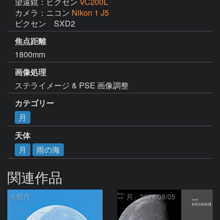
望遠鏡：ビクセン
VC200L
カメラ：ニコン
Nikon 1 J5
ビクセン　SXD2
焦点距離
1800mm
画像処理
ステライメージ & PSE 画像調整
カテゴリー
月
天体
月
雨の海
関連作品
今朝月
「月」2026/08/05