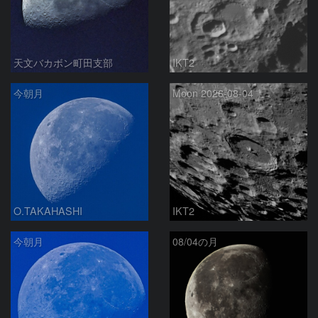
天文バカボン町田支部
IKT2
今朝月
Moon 2026-08-04
O.TAKAHASHI
IKT2
今朝月
08/04の月