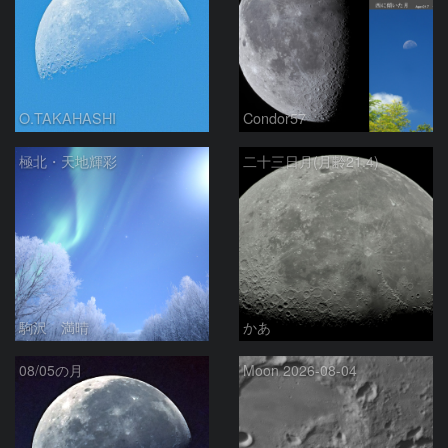
O.TAKAHASHI
Condor57
極北・天地輝彩
二十三日月(月齢21.4)
駒沢 満晴
かあ
08/05の月
Moon 2026-08-04