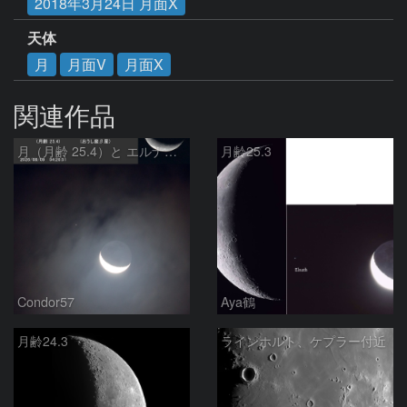
2018年3月24日 月面X
天体
月
月面V
月面X
関連作品
月（月齢 25.4）と エルナト（おうし座β星）
月齢25.3
Condor57
Aya鶴
月齢24.3
ラインホルト、ケプラー付近