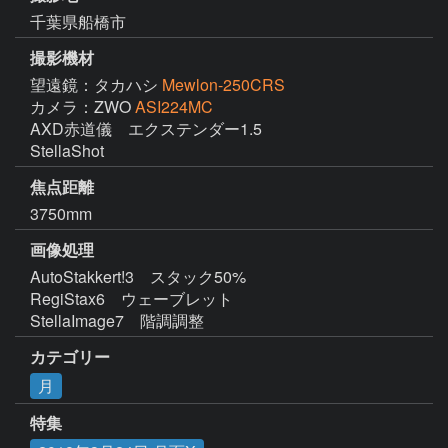
千葉県船橋市
撮影機材
望遠鏡：タカハシ
Mewlon-250CRS
カメラ：ZWO
ASI224MC
AXD赤道儀　エクステンダー1.5

StellaShot
焦点距離
3750mm
画像処理
AutoStakkert!3　スタック50%

RegiStax6　ウェーブレット

StellaImage7　階調調整
カテゴリー
月
特集