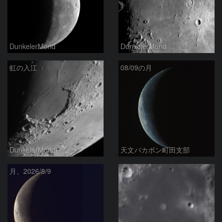
DunkelerMond
DunkelerMond
虹の入江
08/09の月
DunkelerMond
天文バカボン町田支部
月、2026/8/9
マルト