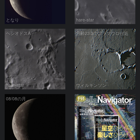
となり
hare-star
ヘシオドスA
月齢23.3のフラマウロ付近
hare-star
ウィルキンソン
PR
08/08の月