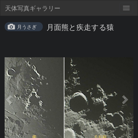
天体写真ギャラリー
Togg
navig
月面熊と疾走する猿
月うさぎ