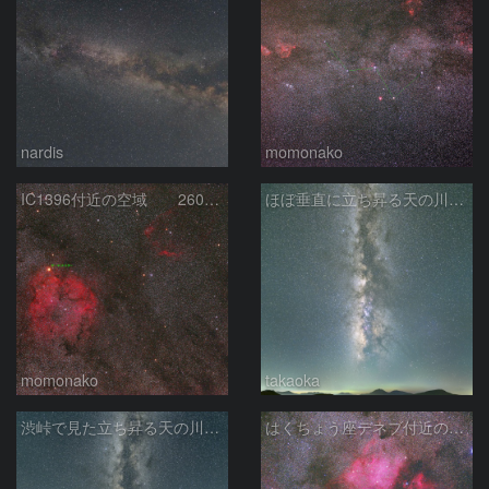
nardis
momonako
IC1396付近の空域 260720
ほぼ垂直に立ち昇る天の川銀河
momonako
takaoka
渋峠で見た立ち昇る天の川銀河
はくちょう座デネブ付近の空域 260720