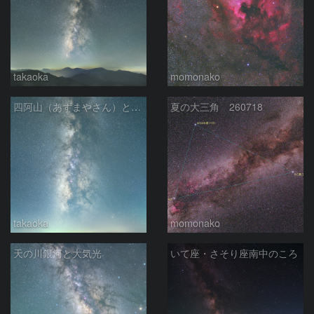
takaoka
momonako
四阿山（あずまやさん）と立ち昇る夏の銀河
夏の大三角 260718
takaoka
momonako
天の川銀河と大気光
いて座・さそり座南中のころ