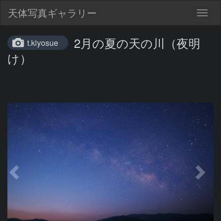
天体写真ギャラリー
Togg
navig
2月の夏の天の川（夜明
t.kiyosue
け）