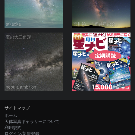
takaoka
宮川祐一「福井星の会」
PR
夏の大三角形
nebula ambition
サイトマップ
ホーム
天体写真ギャラリーについて
利用規約
ログイン/新規登録