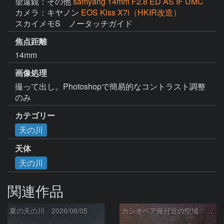
望遠鏡：その他
samyang 14mm F2.8 ED AS IF UMC
カメラ：キヤノン
EOS Kiss X7i（HKIR改造）
スカイメモS　ノータッチガイド
焦点距離
14mm
画像処理
撮って出し。Photoshopで簡易的なコントラスト調整
のみ
カテゴリー
天の川
天体
天の川
関連作品
夏の天の川 2026/08/05
カシオペア座付近の空域 260720