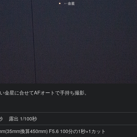
い金星に合せてAFオートで手持ち撮影。
6秒
露出 1/100秒
m(35mm換算450mm) F5.6 100分の1秒×1カット