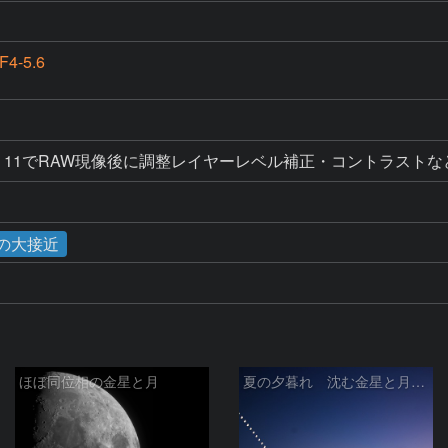
4-5.6
 Elements 11でRAW現像後に調整レイヤーレベル補正・コントラ
星の大接近
ほぼ同位相の金星と月
夏の夕暮れ 沈む金星と月 2026/7/20