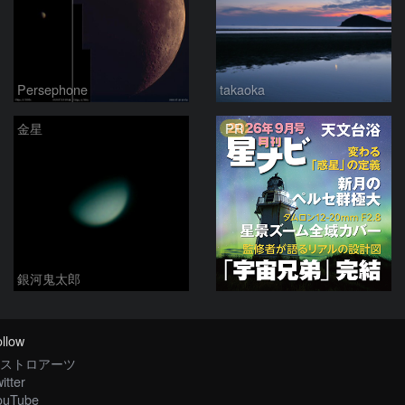
Persephone
takaoka
PR
金星
銀河鬼太郎
llow
ストロアーツ
itter
ouTube