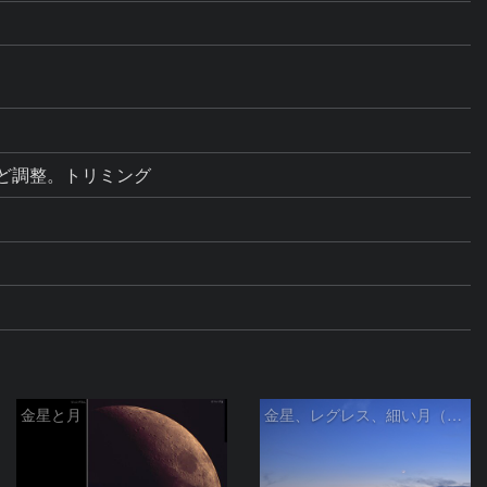
ストなど調整。トリミング
金星と月
金星、レグレス、細い月（７月１６日）