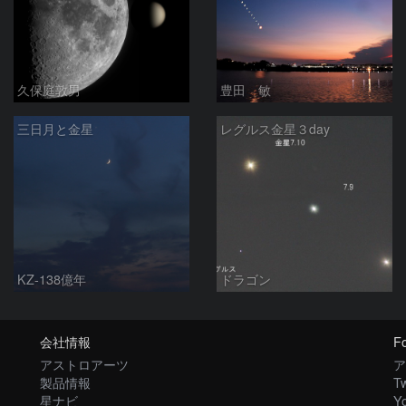
久保庭敦男
豊田 敏
三日月と金星
レグルス金星３day
KZ-138億年
ドラゴン
会社情報
Fo
アストロアーツ
ア
製品情報
Tw
星ナビ
Y