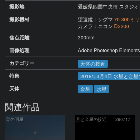
撮影地
愛媛県四国中央市 スタジオ
撮影機材
望遠鏡：シグマ
70-300ミリF
カメラ：ニコン
D3200
焦点距離
300mm
画像処理
Adobe Photoshop
カテゴリー
天体の接近
特集
2018年3月4日 水星と金
天体
金星
水星
関連作品
宵の明星
月と金星の接近 260717