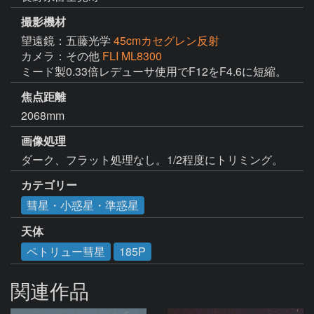
撮影機材
望遠鏡：五藤光学
45cmカセグレン反射
カメラ：その他
FLI ML8300
ミード製0.33倍レデューサ使用でF12をF4.6に短縮。
焦点距離
2068mm
画像処理
ダーク、フラット処理なし。1/2程度にトリミング。
カテゴリー
彗星・小惑星・準惑星
天体
ペトリュー彗星
185P
関連作品