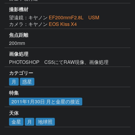
撮影機材
望遠鏡：キヤノン
EF200mmF2.8L USM
カメラ：キヤノン
EOS Kiss X4
焦点距離
200mm
画像処理
PHOTOSHOP　CS5にてRAW現像、画像処理
カテゴリー
月
惑星
特集
2011年1月30日 月と金星の接近
天体
金星
月
地球照