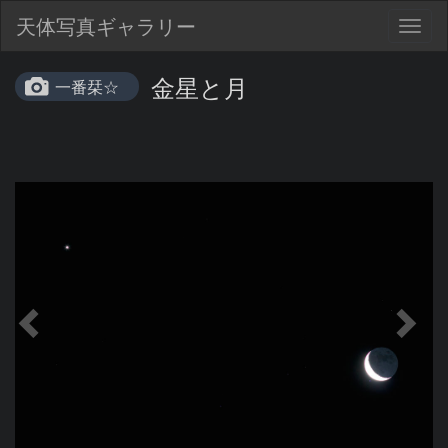
天体写真ギャラリー
Togg
navig
金星と月
一番栞☆