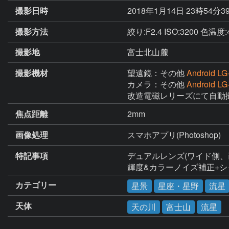
撮影日時
2018年1月14日 23時54分3
撮影方法
絞り:F2.4 ISO:3200 色温度:
撮影地
富士北山麓
撮影機材
望遠鏡：その他
Android LG
カメラ：その他
Android LG
改造電磁レリーズにて自動
焦点距離
2mm
画像処理
スマホアプリ(Photoshop)
特記事項
デュアルレンズ(ワイド側、画角
輝度&カラーノイズ補正+シ
カテゴリー
星景
星座・星野
流星
天体
天の川
富士山
流星