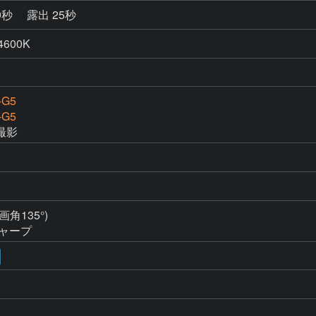
9秒
露出 25秒
4600K
-G5
-G5
撮影
135°)

ャープ