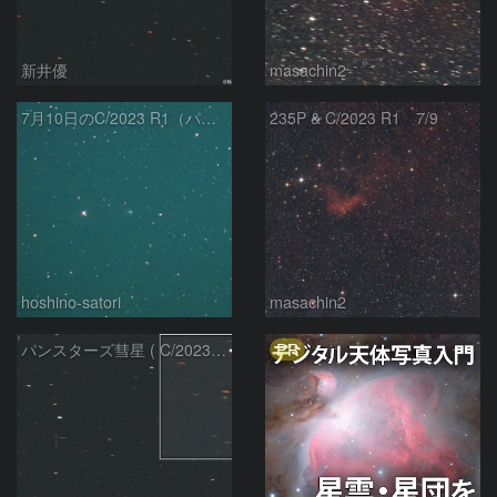
新井優
masachin2
7月10日のC/2023 R1（パンスターズ彗星）
235P & C/2023 R1 7/9
hoshino-satori
masachin2
PR
パンスターズ彗星 ( C/2023R1 ) ：2026/05/20