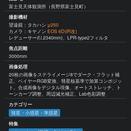
富士見天体観測所（長野県富士見町）
撮影機材
望遠鏡：タカハシ
μ250
カメラ：キヤノン
EOS 6D(IR改)
レデューサー(f.l.2340mm)、LPR-type2フィルタ
焦点距離
3000mm
画像処理
20枚の画像をステライメージ8でダーク・フラット補
正、ベイヤーRGB変換、彗星核基準で加算コンポジッ
ト。合成画像をデジタル現像、オートストレッチ、ト
ーンカーブ調整、周辺減光補正、Lab色彩調整
カテゴリー
彗星・小惑星・準惑星
特集