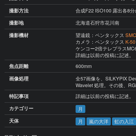
撮影方法
合成F22 ISO100 露出各8
撮影地
北海道石狩市花川南
撮影機材
望遠鏡：ペンタックス
SMC
カメラ：ペンタックス
K-50
ケンコー2倍テレプラスMC6
詳細は以前の投稿に記述。
焦点距離
600mm
画像処理
全57画像を、SILKYPIX De
Wavelet 処理。その後、
特記事項
詳細は以前の投稿に記述。
カテゴリー
月
天体
月
嵐の大洋
虹の入江