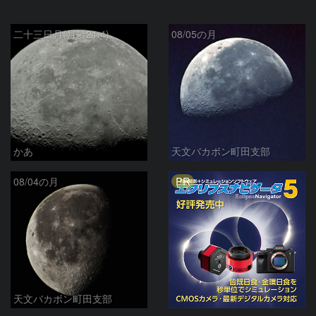
二十三日月(月齢21.4)
08/05の月
かあ
天文バカボン町田支部
PR
08/04の月
天文バカボン町田支部