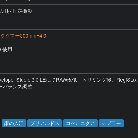
分の1秒 固定撮影
タクマー300mmF4.0
 使用

veloper Studio 3.0 LEにてRAW現像、トリミング後、RegiSt
RGBバランス調整。
露の入江
ブリアルドス
コペルニクス
ケプラー