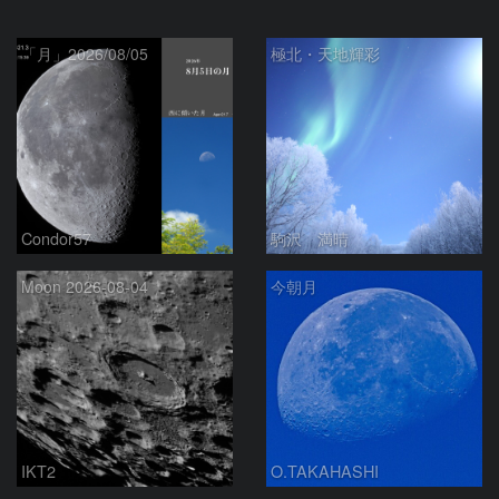
「月」2026/08/05
極北・天地輝彩
Condor57
駒沢 満晴
Moon 2026-08-04
今朝月
IKT2
O.TAKAHASHI