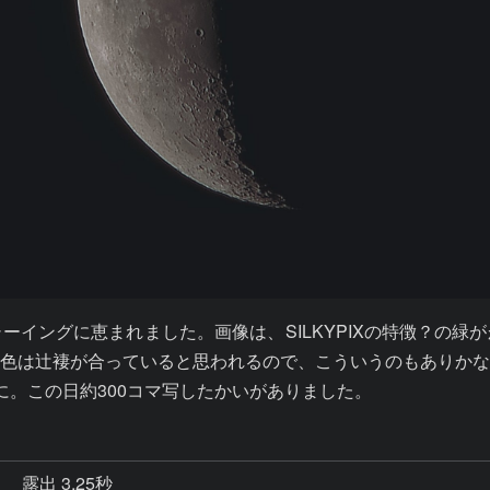
イングに恵まれました。画像は、SILKYPIXの特徴？の
色は辻褄が合っていると思われるので、こういうのもありか
に。この日約300コマ写したかいがありました。
秒
露出 3.25秒