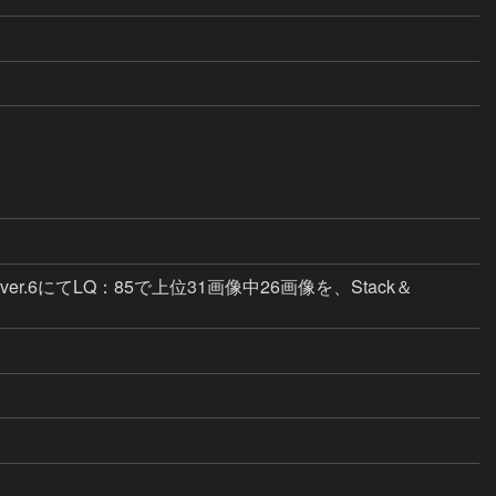
ax ver.6にてLQ：85で上位31画像中26画像を、Stack＆