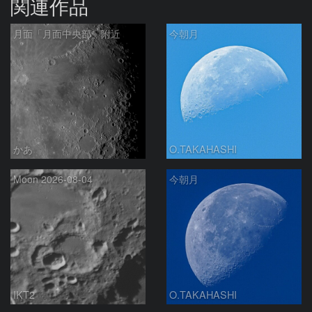
関連作品
月面「月面中央部」附近
今朝月
かあ
O.TAKAHASHI
Moon 2026-08-04
今朝月
IKT2
O.TAKAHASHI