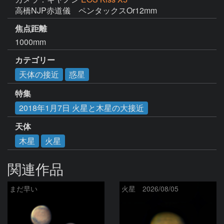
高橋NJP赤道儀　ペンタックスOr12mm
焦点距離
1000mm
カテゴリー
天体の接近
惑星
特集
2018年1月7日 火星と木星の大接近
天体
木星
火星
関連作品
まだ早い
火星 2026/08/05