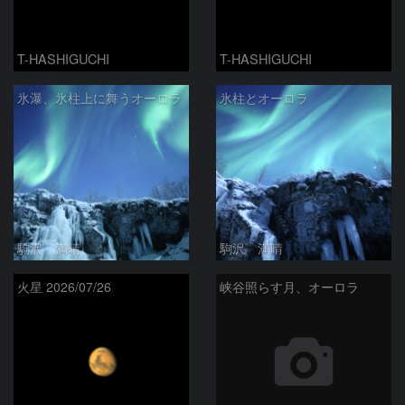
T-HASHIGUCHI
T-HASHIGUCHI
氷瀑、氷柱上に舞うオーロラ
氷柱とオーロラ
駒沢 満晴
駒沢 満晴
火星 2026/07/26
峡谷照らす月、オーロラ