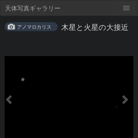
天体写真ギャラリー
Togg
navig
木星と火星の大接近
アノマロカリス