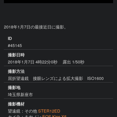
2018年1月7日の最接近日に撮影。
ID
#45145
撮影日時
2018年1月7日 4時22分0秒
露出 1/50秒
撮影方法
屈折望遠鏡 接眼レンズによる拡大撮影 ISO1600
撮影地
埼玉県新座市
撮影機材
望遠鏡：その他
STER12ED
カメラ：キヤノン
EOS Kiss X5