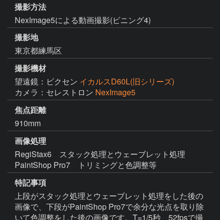
撮影方法
NexImage5による動画撮影(ビニング4)
撮影地
東京都練馬区
撮影機材
望遠鏡：ビクセン
イカルスD60L(旧シリーズ)
カメラ：セレストロン
NexImage5
焦点距離
910mm
画像処理
RegiStax6　スタック処理とウェーブレット処理

PaintShop Pro7　トリミングと色調整等
特記事項
上段がスタック処理とウェーブレット処理をした後の
画像で、下段がPaintShop Pro7で余分な光点を取り除
いて色調整をした後の画像です。T=1/5秒、52fpsで撮