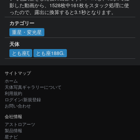
影した動画から、1528枚中161枚をスタック処理に使
ったので、露出に換算すると3.1秒となります。
カテゴリー
重星・変光星
天体
とも座ξ
とも座188G.
サイトマップ
ホーム
天体写真ギャラリーについて
利用規約
ログイン/新規登録
お問い合わせ
会社情報
アストロアーツ
製品情報
星ナビ