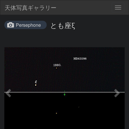
天体写真ギャラリー
Togg
navig
とも座ξ
Persephone