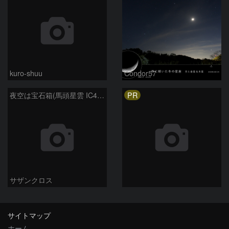
kuro-shuu
Condor57
PR
夜空は宝石箱(馬頭星雲 IC434) Seestar50
サザンクロス
サイトマップ
ホーム