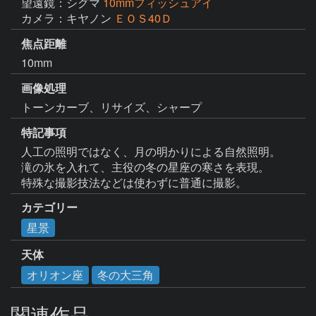
望遠鏡：シグマ
10mmフィッシュアイ
カメラ：キヤノン
ＥＯＳ40Ｄ
焦点距離
10mm
画像処理
トーンカーブ、リサイズ、シャープ
特記事項
人工の照明ではなく、月の明かりによる自然照明。

滝の氷を入れて、主役の冬の星座の寒さを表現。

特殊な撮影技法などは使わずに普通に撮影。
カテゴリー
星景
天体
オリオン座
冬の大三角
関連作品