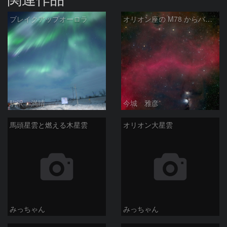
ブレイクアップオーロラ
オリオン座の M78 からバーナードループをまたいで LDN1622あたり
駒沢 満晴
今城 雅彦
馬頭星雲と燃える木星雲
オリオン大星雲
みっちゃん
みっちゃん