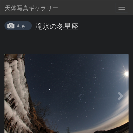
天体写真ギャラリー
Togg
navig
滝氷の冬星座
もも