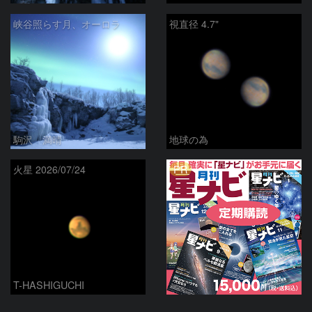
峡谷照らす月、オーロラ
視直径 4.7"
駒沢 満晴
地球の為
PR
火星 2026/07/24
T-HASHIGUCHI