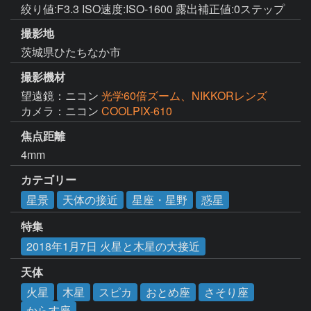
絞り値:F3.3 ISO速度:ISO-1600 露出補正値:0ステップ
撮影地
茨城県ひたちなか市
撮影機材
望遠鏡：ニコン
光学60倍ズーム、NIKKORレンズ
カメラ：ニコン
COOLPIX-610
焦点距離
4mm
カテゴリー
星景
天体の接近
星座・星野
惑星
特集
2018年1月7日 火星と木星の大接近
天体
火星
木星
スピカ
おとめ座
さそり座
からす座