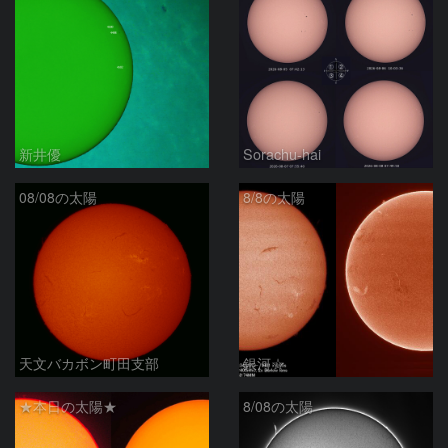
新井優
Sorachu-hai
08/08の太陽
8/8の太陽
天文バカボン町田支部
銀河☆
★本日の太陽★
8/08の太陽