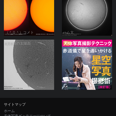
（＾０＾）コメト
ハム太
PR
8月8日の太陽面
ta-o
サイトマップ
ホーム
天体写真ギャラリーについて