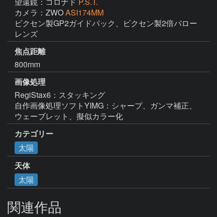
望遠鏡：コロナド
P.S.T.
カメラ：ZWO
ASI174MM
ビクセン製GP2ガイドパック、ビクセン製2倍バロー
レンズ
焦点距離
800mm
画像処理
RegiStax6：スタッキング

自作画像処理ソフトYIMG：シャープ、ガンマ補正、
ウェーブレット、擬似カラー化
カテゴリー
太陽
天体
太陽
関連作品