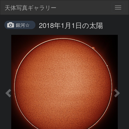
天体写真ギャラリー
Togg
navig
2018年1月1日の太陽
銀河☆