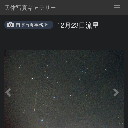
天体写真ギャラリー
Togg
navig
12月23日流星
南博写真事務所