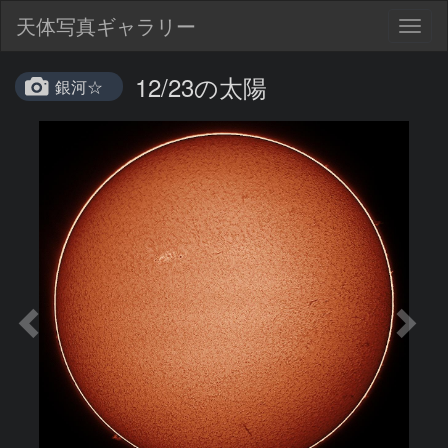
天体写真ギャラリー
Togg
navig
12/23の太陽
銀河☆