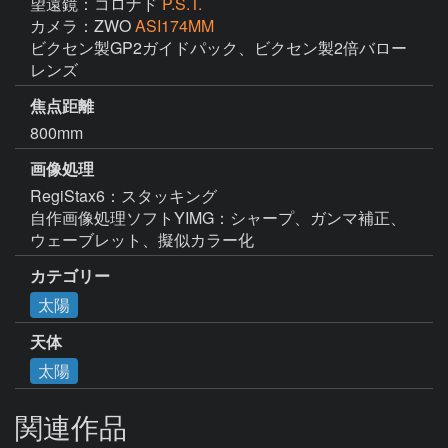
望遠鏡：コロナド
P.S.T.
カメラ：ZWO
ASI174MM
ビクセン製GP2ガイドパック、ビクセン製2倍バロー
レンズ
焦点距離
800mm
画像処理
RegiStax6：スタッキング

自作画像処理ソフトYIMG：シャープ、ガンマ補正、
ウェーブレット、擬似カラー化
カテゴリー
太陽
天体
太陽
関連作品