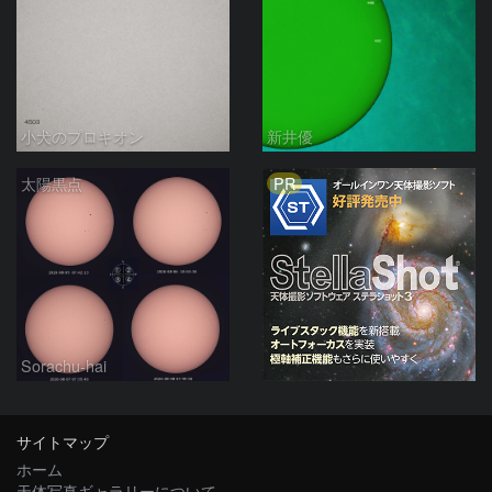
小犬のプロキオン
新井優
PR
太陽黒点
Sorachu-hai
サイトマップ
ホーム
天体写真ギャラリーについて