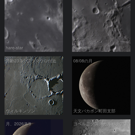
hare-star
hare-star
月齢23.3のフラマウロ付近
08/08の月
ウィルキンソン
天文バカボン町田支部
月、2026/8/8
コペルニクス、カルパチア山脈付近