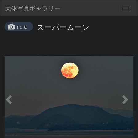
天体写真ギャラリー
Togg
navig
スーパームーン
nora