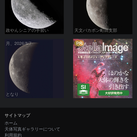
政やんシニアの手習い
天文バカボン町田支部
PR
月、2026/8/7
となり
サイトマップ
ホーム
天体写真ギャラリーについて
利用規約