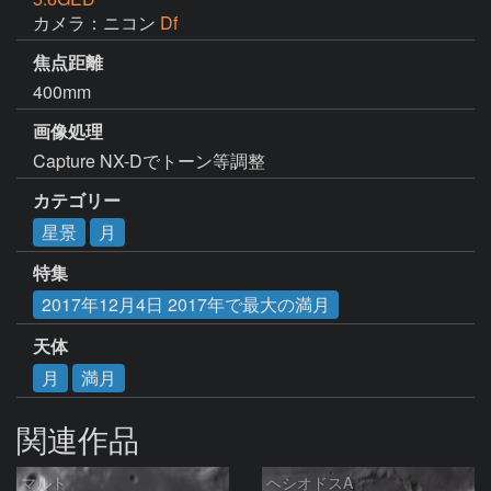
カメラ：ニコン
Df
焦点距離
400mm
画像処理
Capture NX-Dでトーン等調整
カテゴリー
星景
月
特集
2017年12月4日 2017年で最大の満月
天体
月
満月
関連作品
マルト
ヘシオドスA