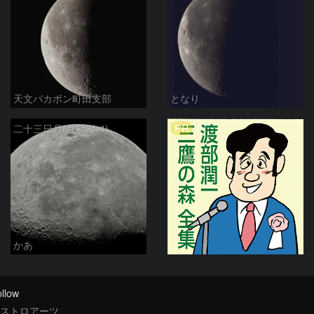
天文バカボン町田支部
となり
PR
二十三日月(月齢21.4)
かあ
llow
ストロアーツ