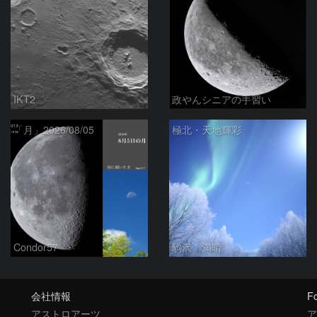
IKT2
政やんシニアの手習い
「月」2026/08/05
極北・天地輝彩
Condor57
駒沢 満晴
会社情報
Fo
アストロアーツ
ア