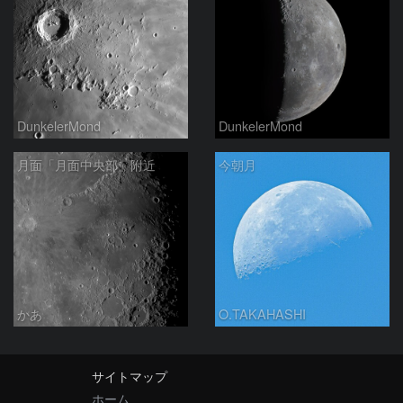
DunkelerMond
DunkelerMond
月面「月面中央部」附近
今朝月
かあ
O.TAKAHASHI
サイトマップ
ホーム