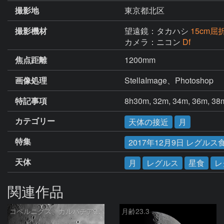
撮影地
東京都北区
撮影機材
望遠鏡：タカハシ
15cm屈折
カメラ：ニコン
Df
焦点距離
1200mm
画像処理
StellaImage、Photoshop
特記事項
8h30m, 32m, 34m, 3
カテゴリー
天体の接近
月
特集
2017年12月9日 レグルス
天体
月
レグルス
星食
レ
関連作品
コペルニクス、カルパチア山脈付近
月齢23.3