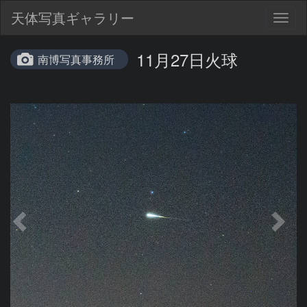
天体写真ギャラリー
Togg
navig
11月27日火球
南博写真事務所